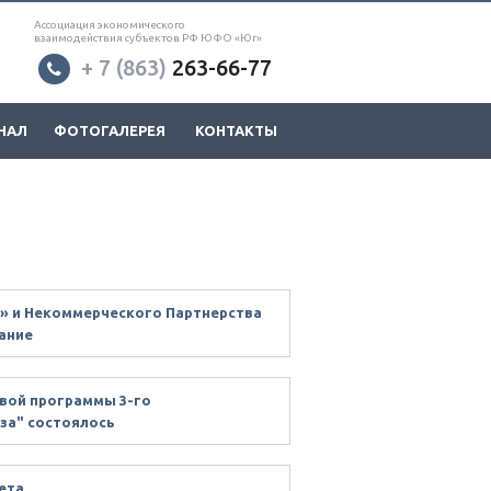
Ассоциация экономического
взаимодействия субъектов РФ ЮФО «Юг»
+ 7 (863)
263-66-77
НАЛ
ФОТОГАЛЕРЕЯ
КОНТАКТЫ
я» и Некоммерческого Партнерства
ание
овой программы 3-го
за" состоялось
ета