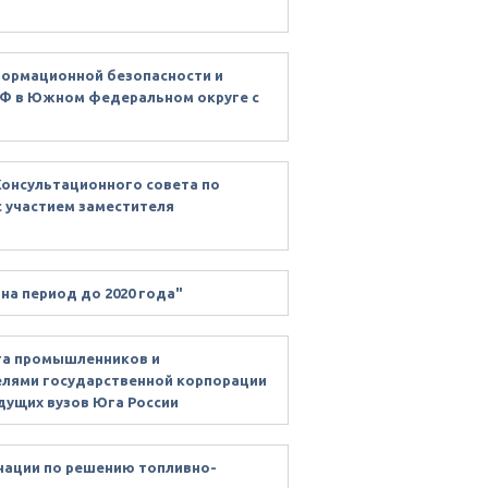
формационной безопасности и
РФ в Южном федеральном округе с
Консультационного совета по
 участием заместителя
на период до 2020 года"
та промышленников и
елями государственной корпорации
дущих вузов Юга России
инации по решению топливно-