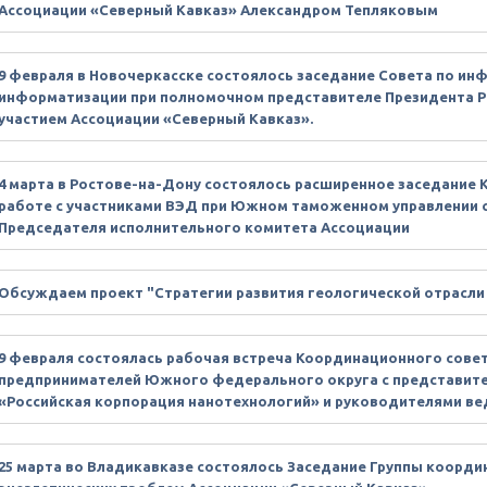
Ассоциации «Северный Кавказ» Александром Тепляковым
9 февраля в Новочеркасске состоялось заседание Совета по ин
информатизации при полномочном представителе Президента 
участием Ассоциации «Северный Кавказ».
4 марта в Ростове-на-Дону состоялось расширенное заседание 
работе с участниками ВЭД при Южном таможенном управлении с
Председателя исполнительного комитета Ассоциации
Обсуждаем проект "Стратегии развития геологической отрасли 
9 февраля состоялась рабочая встреча Координационного сове
предпринимателей Южного федерального округа с представит
«Российская корпорация нанотехнологий» и руководителями ве
25 марта во Владикавказе состоялось Заседание Группы коорд