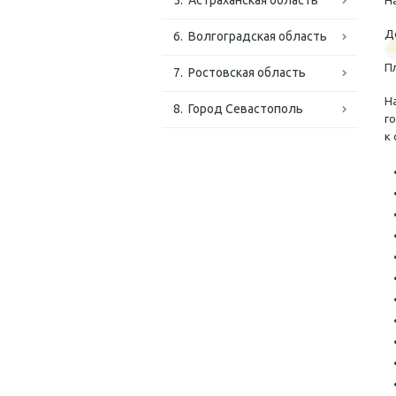
5. Астраханская область
На
До
6. Волгоградская область
Пл
7. Ростовская область
Н
8. Город Севастополь
г
к