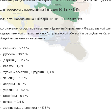
селение республики на 1 января 2018 г. составляет 275,4 тыс. чел. (0,19
ля городского населения на 1 января 2018 г. - 45,4%.
отность населения на 1 января 2018 г. - 3,7 чел./кв. км.
ациональная структура населения (данные Управления Федеральной сл
осударственной статистики по Астраханской области и республике Калм
 общей численности населения:
калмыки - 57,4 %
русские – 30.2 %
даргинцы - 2,7 %
казахи - 1,7 %
турки-месхетинцы (турки) - 1,3 %
чеченцы - 1,2 %
аварцы – 0,8 %
украинцы – 0,5 %
корейцы – 0,5 %
немцы – 0,4 %
другие национальности - 5,3 %