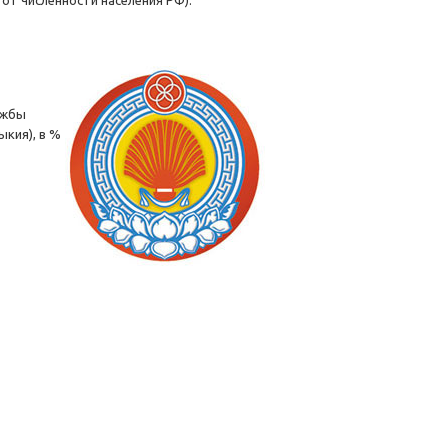
% от численности населения РФ).
ужбы
ыкия), в %